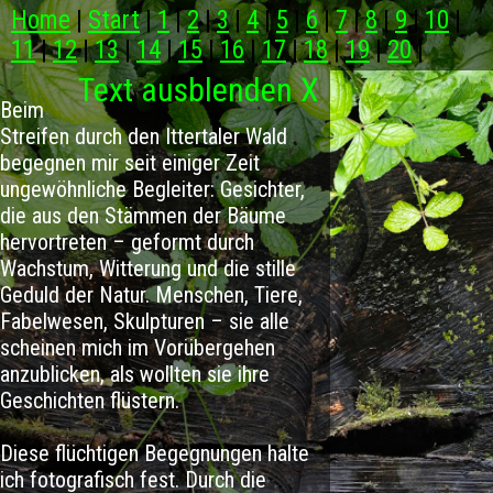
Home
|
Start
|
1
|
2
|
3
|
4
|
5
|
6
|
7
|
8
|
9
|
10
|
11
|
12
|
13
|
14
|
15
|
16
|
17
|
18
|
19
|
20
|
Text ausblenden X
Beim
Streifen durch den Ittertaler Wald
begegnen mir seit einiger Zeit
ungewöhnliche Begleiter: Gesichter,
die aus den Stämmen der Bäume
hervortreten – geformt durch
Wachstum, Witterung und die stille
Geduld der Natur. Menschen, Tiere,
Fabelwesen, Skulpturen – sie alle
scheinen mich im Vorübergehen
anzublicken, als wollten sie ihre
Geschichten flüstern.
Diese flüchtigen Begegnungen halte
ich fotografisch fest. Durch die